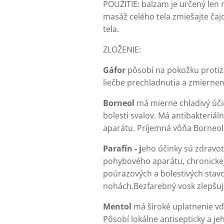
POUŽITIE: balzam je určený len n
masáž celého tela zmiešajte ča
tela.
ZLOŽENIE:
Gáfor
pôsobí na pokožku protizá
liečbe prechladnutia a zmierneni
Borneol
má mierne chladivý úči
bolesti svalov. Má antibakteriá
aparátu. Príjemná vôňa Borneol
Parafín - j
eho účinky sú zdravotn
pohybového aparátu, chronickej 
poúrazových a bolestivých stavo
nohách.Bezfarebný vosk zlepšuje e
Mentol
má široké uplatnenie vď
Pôsobí lokálne antisepticky a j