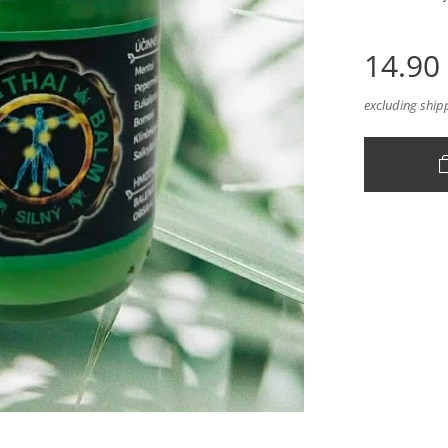
14.90
excluding ship