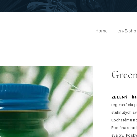
Home
en-E-sho
Green
ZELENÝ
Tha
regeneráciu 
stuhnutých sva
upchatému no
Pomáha s radi
svalov. Poskyt