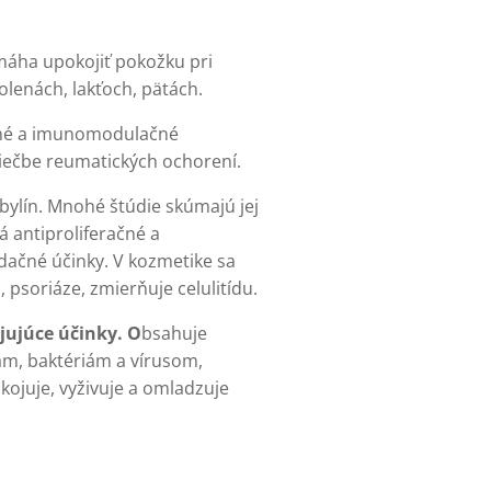
máha upokojiť pokožku pri
lenách, lakťoch, pätách.
čné a imunomodulačné
liečbe reumatických ochorení.
 bylín. Mnohé štúdie skúmajú jej
á antiproliferačné a
idačné účinky. V kozmetike sa
psoriáze, zmierňuje celulitídu.
jujúce účinky. O
bsahuje
iam, baktériám a vírusom,
ojuje, vyživuje a omladzuje