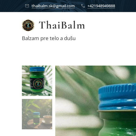
thaibalm.sk@gmail.com
+421948949888
ThaiBalm
Balzam pre telo a dušu