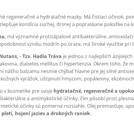
é regeneračné a hydratačné masky. Má čistiaci účinok, po
lepšuje kondíciu suchej, drsnej a popraskane pokožke na ko
na,
má významné protizápalové antibakteriálne, antioxida
epodobnosť vzniku modrín po úraze, má široké využitie pri 
Nutans, - Tzv. Hadia Tráva
je jednou z najlepších ázijských
rakovina, diabetes mellitus či hypertenzia. Okrem toho, že m
ení nášho balzamu nesmie chýbať hlavne pre jej silné antiox
 kožných vyrážok, uštipnutí hmyzom, popáleniny, ekzémoch, 
ú v kozmetike pre svoje
hydratačné, regeneračné a upoko
ibakteriálne a antimykotické účinky, čím pôsobí proti plesn
etické účinky sú pomerne rozsiahle. Olej premasťuje, upok
pleti, hojení jaziev a drobných raniek
.