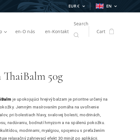
EUR
€
EN
Search
p
en-O nás
en-Kontakt
Cart
 ThaiBalm 50g
iBalm
je upokojujúci hrejivý balzam je prioritne určený na
pokožky. Jemným masírovaním pomáha na uvoľnenie
lov, pri bolestiach hlavy, svalovej bolesti, modrinách,
su, nadúvaniu, bodnutí hmyzom a na spálenú pokožku.
kulitídou, modrinami, myalgiou, spojenou s preťažením
uje relaxačný zahrievací efekt 30 minút po aplikácii.