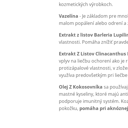
kozmetických výrobkoch.
Vazelína
- Je základom pre mnoh
malom popálení alebo odrení a z
Extrakt z listov Barleria Lupili
vlastnosti. Pomáha znížiť pravd
Extrakt Z Listov Clinacanthus 
vplyv na liečbu ochorení ako je 
protizápalové vlastnosti, v zlož
využíva predovšetkým pri liečbe
Olej Z Kokosovníka
sa používaj
mastné kyseliny, ktoré majú ant
podporuje imunitný systém. Kozm
pokožku,
pomáha pri aknóznej 