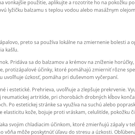
a vonkajšie použitie, aplikujte a rozotrite ho na pokožku po
jovú lyžičku balzamu s teplou vodou alebo masážnym olejo
palovo, preto sa používa lokálne na zmiernenie bolesti a 
a kašľu.
nok. Pridáva sa do balzamov a krémov na zníženie horúčky
lne, protizápalové účinky, ktoré pomáhajú zmierniť rôzne sp
u uvoľňuje úzkosť, pomáha pri duševnom vyčerpaní.
é i estetické. Prehrieva, uvoľňuje a zlepšuje prekrvenie. Vy
reumatickej artritíde, pri chorobách drobných kĺbov konča
ch. Po estetickej stránke sa využíva na suchú alebo popras
lasticitu kože, bojuje proti vráskam, celulitíde, pokožku čis
aka svojim chladiacim účinkom, ktoré zmierňujú zápaly v tel
eho vôňa môže poskytnúť úľavu do stresu a úzkosti. Obľúbe