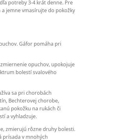
dľa potreby 3-4 krát denne. Pre
m a jemne vmasírujte do pokožky
opuchov. Gáfor pomáha pri
, zmiernenie opuchov, upokojuje
ektrum bolestí svalového
užíva sa pri chorobách
tín, Bechterovej chorobe,
kanú pokožku na rukách či
tí a vyhladzuje.
e, zmierujú rôzne druhy bolesti.
ná prísada v mnohých