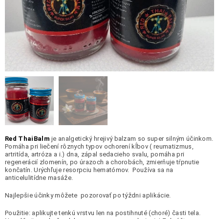
Red ThaiBalm
je analgetický hrejivý balzam so super silným účinkom.
Pomáha pri liečení rôznych typov ochorení kĺbov ( reumatizmus,
artritída, artróza a i.) dna, zápal sedacieho svalu, pomáha pri
regenerácií zlomenín, po úrazoch a chorobách, zmierňuje tŕpnutie
končatín. Urýchľuje resorpciu hematómov. Používa sa na
anticelulitídne masáže.
Najlepšie účinky môžete pozorovať po týždni aplikácie.
Použitie: aplikujte tenkú vrstvu len na postihnuté (choré) časti tela.