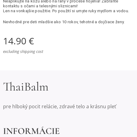
Neaplikujte na kožu alebo na rany v procese hojenia! Zabráňte
kontaktu s očami a telesnými sliznicami!
Len na vonkajšie použitie. Po použití si umyte ruky mydlom a vodou.
Nevhodné pre deti mladšie ako 10 rokov, tehotné a dojčiace ženy.
14.90
€
excluding shipping cost
ThaiBalm
pre hlboký pocit relácie, zdravé telo a krásnu pleť
INFORMÁCIE