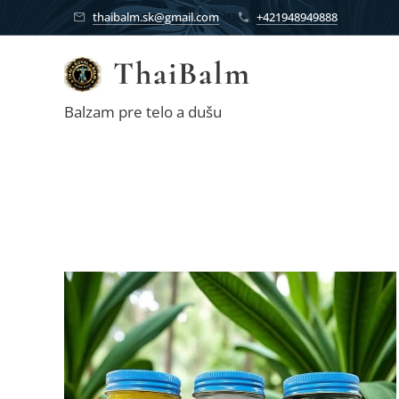
thaibalm.sk@gmail.com
+421948949888
ThaiBalm
Balzam pre telo a dušu