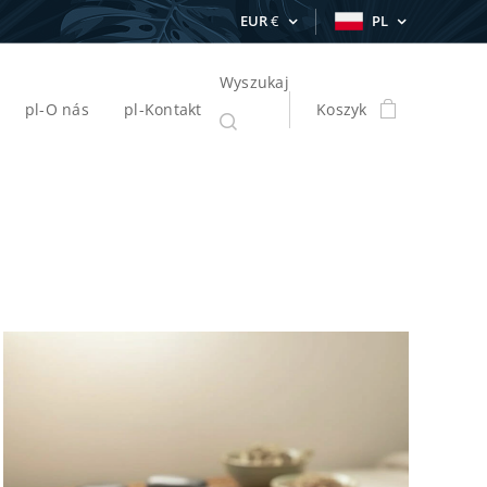
EUR
€
PL
Wyszukaj
pl-O nás
pl-Kontakt
Koszyk